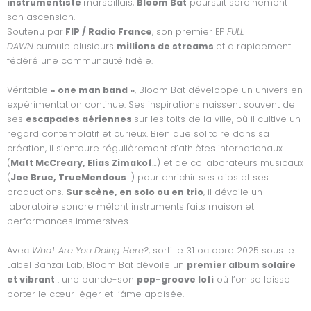
instrumentiste
marseillais,
Bloom Bat
poursuit sereinement
k
a
son ascension.
m
Soutenu par
FIP / Radio France
, son premier EP
FULL
DAWN
cumule plusieurs
millions de streams
et a rapidement
fédéré une communauté fidèle.
Véritable
« one man band »
, Bloom Bat développe un univers en
expérimentation continue. Ses inspirations naissent souvent de
ses
escapades aériennes
sur les toits de la ville, où il cultive un
regard contemplatif et curieux. Bien que solitaire dans sa
création, il s’entoure régulièrement d’athlètes internationaux
(
Matt McCreary, Elias Zimakof
…) et de collaborateurs musicaux
(
Joe Brue, TrueMendous
…) pour enrichir ses clips et ses
productions.
Sur scène, en solo ou en trio
, il dévoile un
laboratoire sonore mêlant instruments faits maison et
performances immersives.
Avec
What Are You Doing Here?
, sorti le 31 octobre 2025 sous le
Label Banzaï Lab, Bloom Bat dévoile un
premier album solaire
et vibrant
: une bande-son
pop-groove lofi
où l’on se laisse
porter le cœur léger et l’âme apaisée.