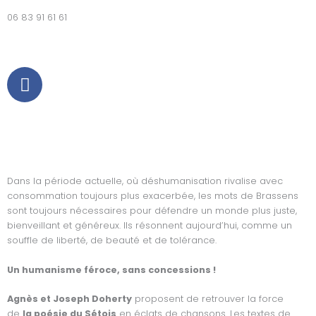
06 83 91 61 61
F
a
c
e
b
o
o
Dans la période actuelle, où déshumanisation rivalise avec
k
consommation toujours plus exacerbée, les mots de Brassens
sont toujours nécessaires pour défendre un monde plus juste,
bienveillant et généreux. Ils résonnent aujourd’hui, comme un
souffle de liberté, de beauté et de tolérance.
Un humanisme féroce, sans concessions !
Agnès et Joseph Doherty
proposent de retrouver la force
de
la poésie du Sétois
en éclats de chansons. Les textes de