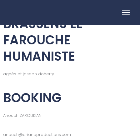
Aller
au
contenu
BRASSENS LE
FAROUCHE
HUMANISTE
agnès et joseph doherty
BOOKING
Anouch ZAROUKIAN
anouch@arianeproductions.com