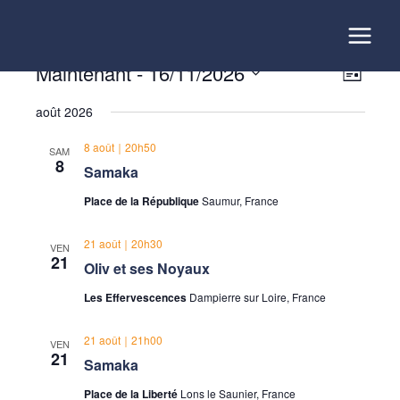
Aller
au
contenu
Évènements
Maintenant
 - 
16/11/2026
Navigatio
Navigat
Liste
par
de
Sélectionnez
consultati
vues
août 2026
une
Évènem
date.
8 août｜20h50
SAM
8
Samaka
Place de la République
Saumur, France
21 août｜20h30
VEN
21
Oliv et ses Noyaux
Les Effervescences
Dampierre sur Loire, France
21 août｜21h00
VEN
21
Samaka
Place de la Liberté
Lons le Saunier, France