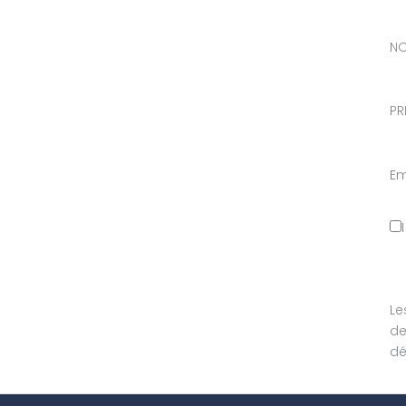
N
PR
Em
Le
de
dé