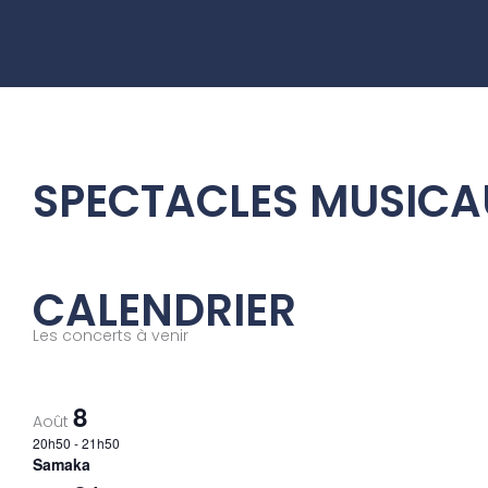
Aller
au
contenu
SPECTACLES MUSICA
CALENDRIER
Les concerts à venir
8
Août
20h50
-
21h50
Samaka