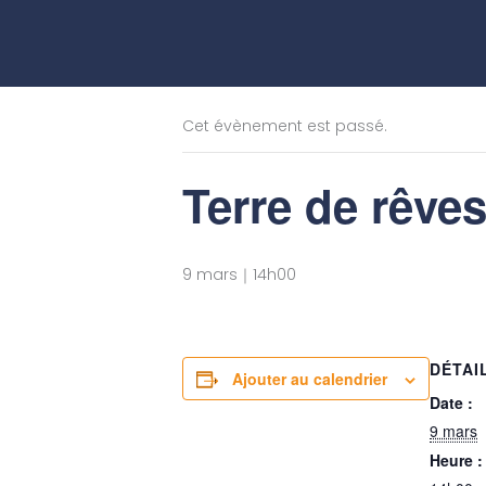
Aller
au
« Tous les Évènements
contenu
Cet évènement est passé.
Terre de rêve
9 mars｜14h00
DÉTAI
Ajouter au calendrier
Date :
9 mars
Heure :