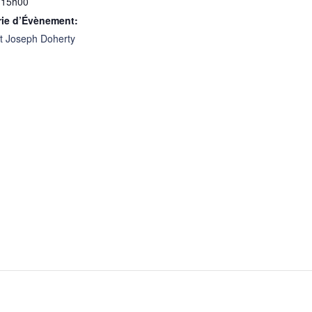
 15h00
rie d’Évènement:
t Joseph Doherty