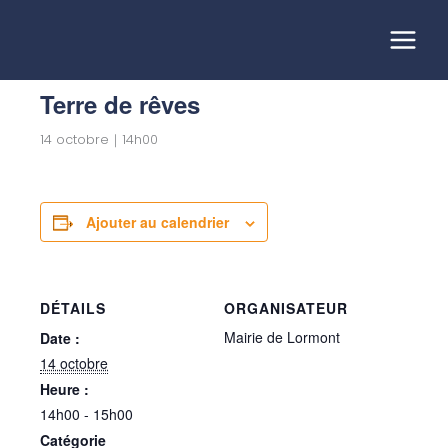
Aller
au
« Tous les Évènements
contenu
Terre de rêves
14 octobre｜14h00
Ajouter au calendrier
DÉTAILS
ORGANISATEUR
Mairie de Lormont
Date :
14 octobre
Heure :
14h00 - 15h00
Catégorie