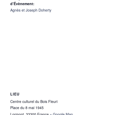
d’Évènement:
Agnès et Joseph Doherty
LIEU
Centre culturel du Bois Fleuri
Place du 8 mai 1945
Lormont
,
33300
France
+ Google Map