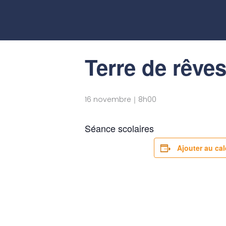
Aller
au
« Tous les Évènements
contenu
Terre de rêve
16 novembre｜8h00
Séance scolaires
Ajouter au cal