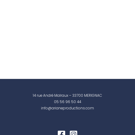
14 rue André Malraux – 33700 MERIGNAC
05 56 96 50 44
info@arianeproductions.com