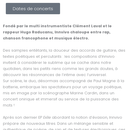
a
o
p
n
Dates de concerts
c
u
o
s
e
t
t
t
Fondé par le multi instrumentiste Clément Laval et le
rappeur Hugo Raducanu, Innvivo chaloupe entre rap,
chanson francophone et musique électro.
b
u
i
a
Des samples entêtants, la douceur des accords de guitare, des
o
b
f
g
textes poétiques et percutants : les compositions d’Innvivo
invitent à considérer le sublime qui se cache dans notre
o
e
y
r
quotidien, dans les petits riens comme les grands doutes, à
découvrir les résonnances de l’intime avec l’universel.
Sur scène, le duo, désormais accompagné de Paul Magne à la
k
a
batterie, embarque les spectateurs pour un voyage poétique,
mis en image par la scénographe Marine Cardin, dans un
m
concert onirique et immersif au service de la puissance des
mots !
Après son dernier EP
Exîle
abordant la notion d’évasion, Innvivo
prépare de nouveaux titres. Dans un mélange sensible et
authentique de poésie, de rap et de textures électroniques, ces