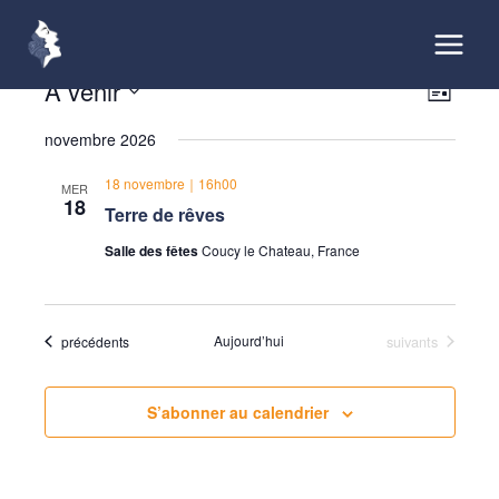
Aller
au
contenu
Évènements
À venir
Navigatio
Navigat
Liste
par
de
Sélectionnez
consultati
vues
novembre 2026
une
Évènem
date.
18 novembre｜16h00
MER
18
Terre de rêves
Salle des fêtes
Coucy le Chateau, France
Évènements
Évènements
Aujourd’hui
suivants
précédents
S’abonner au calendrier