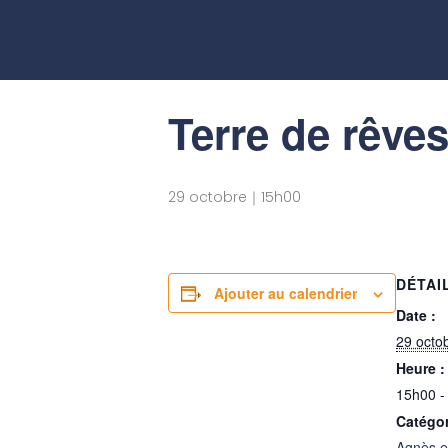
Aller
au
« Tous les Évènements
contenu
Terre de rêve
29 octobre｜15h00
DÉTAI
Ajouter au calendrier
Date :
29 octo
Heure :
15h00 -
Catégo
Agnès e