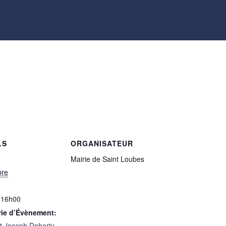
s
LS
ORGANISATEUR
Mairie de Saint Loubes
bre
 16h00
rie d’Évènement:
t Joseph Doherty