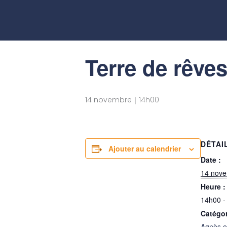
Aller
au
« Tous les Évènements
contenu
Terre de rêve
14 novembre｜14h00
DÉTAI
Ajouter au calendrier
Date :
14 nov
Heure :
14h00 -
Catégo
Agnès e