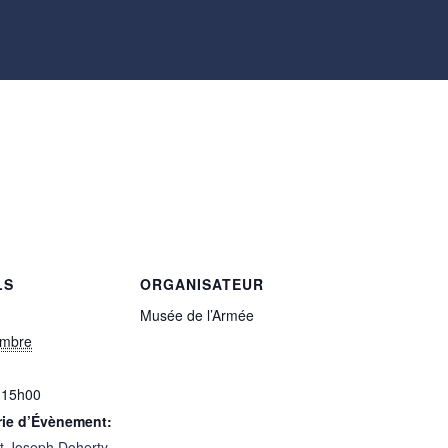
s
LS
ORGANISATEUR
Musée de l’Armée
embre
 15h00
rie d’Évènement:
t Joseph Doherty