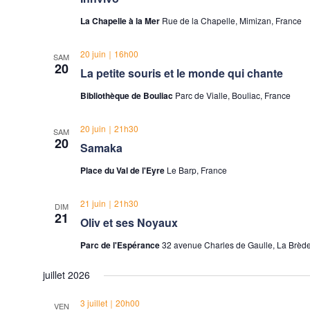
La Chapelle à la Mer
Rue de la Chapelle, Mimizan, France
20 juin｜16h00
SAM
20
La petite souris et le monde qui chante
Bibliothèque de Bouliac
Parc de Vialle, Bouliac, France
20 juin｜21h30
SAM
20
Samaka
Place du Val de l'Eyre
Le Barp, France
21 juin｜21h30
DIM
21
Oliv et ses Noyaux
Parc de l'Espérance
32 avenue Charles de Gaulle, La Brède
juillet 2026
3 juillet｜20h00
VEN