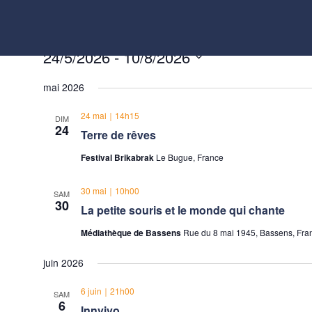
Aller
au
contenu
Évènements
24/5/2026
 - 
10/8/2026
Sélectionnez
mai 2026
une
date.
24 mai｜14h15
DIM
24
Terre de rêves
Festival Brikabrak
Le Bugue, France
30 mai｜10h00
SAM
30
La petite souris et le monde qui chante
Médiathèque de Bassens
Rue du 8 mai 1945, Bassens, Fra
juin 2026
6 juin｜21h00
SAM
6
Innvivo